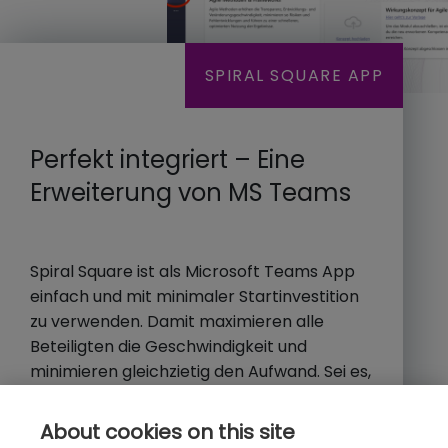
SPIRAL SQUARE APP
Perfekt integriert – Eine
Erweiterung von MS Teams
Spiral Square ist als Microsoft Teams App
einfach und mit minimaler Startinvestition
zu verwenden. Damit maximieren alle
Beteiligten die Geschwindigkeit und
minimieren gleichzietig den Aufwand. Sei es,
mit OKRs die eigenen Ziele im Blick zu
haben, mit einem systematischen Goal
About cookies on this site
Assessment das persönlich individuelle