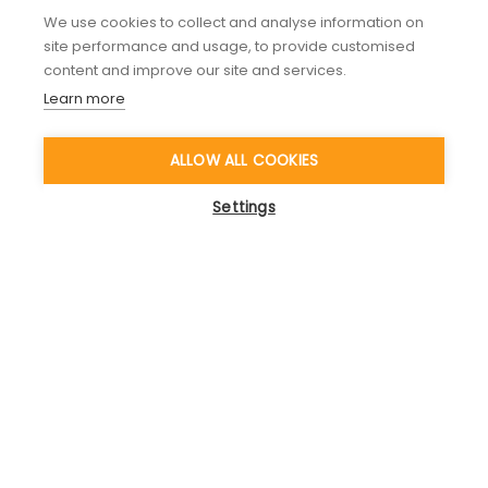
We use cookies to collect and analyse information on
Programm zusammen zu stellen, Modul-
site performance and usage, to provide customised
Coaches direkt anzufordern und Video-
content and improve our site and services.
Calls durchzuführen, oder sich in den
Learn more
Communities of Practice auszutauschen.
Alles ist nur einen Klick entfernt.
ALLOW ALL COOKIES
Mehr erfahren
Settings