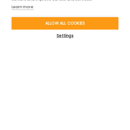
Learn more
ALLOW ALL COOKIES
Settings
Home Seite mit persönlichem
Programm
Die Home Seite ermöglicht es, auf die gewählten
Unterlagen zuzugreifen, an den entsprechenden
Communities of Practice teilnzunehmen,