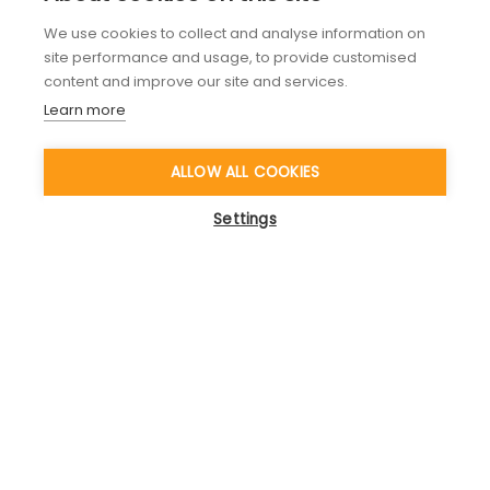
Persönliches Coaching als zentraler
We use cookies to collect and analyse information on
Erfolgsfaktor
site performance and usage, to provide customised
content and improve our site and services.
Learn more
ALLOW ALL COOKIES
Settings
Lassen Sie uns gemeinsam Wirkung
erzielen! Gerne zeigen wir Ihnen, wie
wir das schaffen.