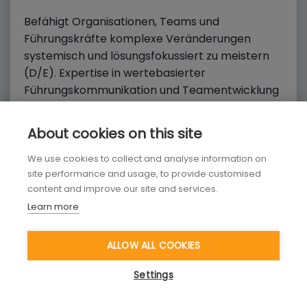
​​Befähigt Organisationen, Teams und
Führungskräfte komplexe Veränderungen
systemisch und lösungsfokussiert zu meistern
(D/E). Expertise in wertebasierter
Führungskommunikation und Teamentwicklung
mit Blick auf menschliche und kulturelle Vielfalt.
Seit 2011 als system. Business & Executive Coach
About cookies on this site
und Seminarleiterin tätig.
We use cookies to collect and analyse information on
site performance and usage, to provide customised
content and improve our site and services.
Learn more
ALLOW ALL COOKIES
Settings