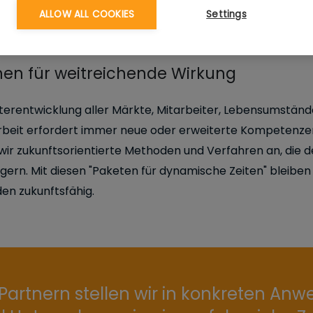
ALLOW ALL COOKIES
Settings
en für weitreichende Wirkung
terentwicklung aller Märkte, Mitarbeiter, Lebensumstän
eit erfordert immer neue oder erweiterte Kompetenzen
wir zukunftsorientierte Methoden und Verfahren an, die d
igern. Mit diesen "Paketen für dynamische Zeiten" bleibe
en zukunftsfähig.
rtnern stellen wir in konkreten Anwe