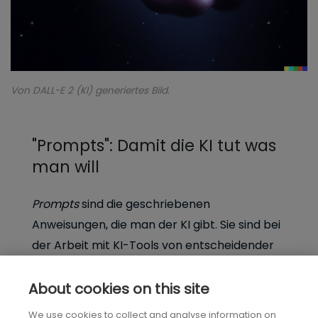
Von DALL-E 2 (KI) generiertes Bild.
"Prompts": Damit die KI tut was
man will
Prompts
sind die geschriebenen
Anweisungen, die man der KI gibt. Sie sind bei
der Arbeit mit KI-Tools von entscheidender
Bedeutung, da sie den anfänglichen Input
liefern, der den Output der KI steuert. Richtig
About cookies on this site
formulierte Eingabeaufforderungen können
We use cookies to collect and analyse information on