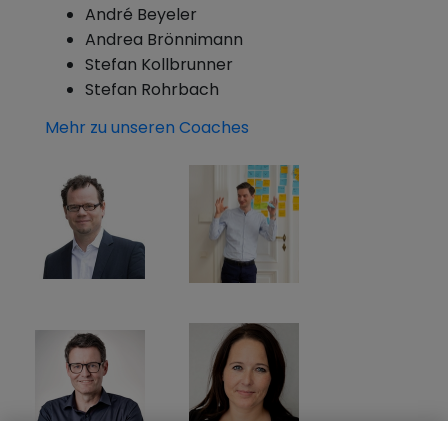
André Beyeler
Andrea Brönnimann
Stefan Kollbrunner
Stefan Rohrbach
Mehr zu unseren Coaches