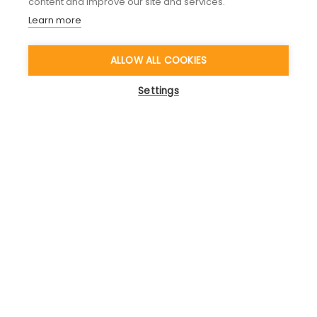
content and improve our site and services.
Learn more
ALLOW ALL COOKIES
Settings
Interessiert, Kompetenzen
wirkungsvoll aufzubauen? Lassen Sie
uns darüber sprechen!
Gratis Erstgespräch anfordern