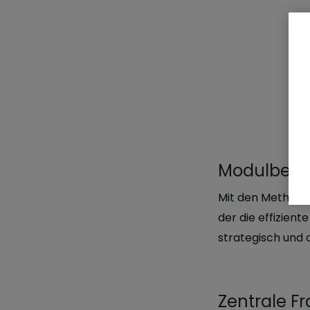
Modulbesc
Mit den Methoden
der die effizient
strategisch und 
Zentrale F