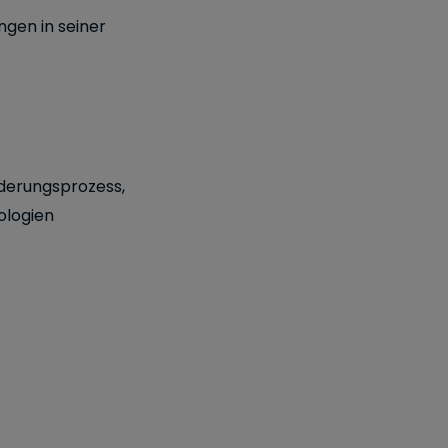
gen in seiner
nderungsprozess,
ologien