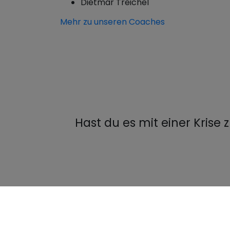
Dietmar Treichel
Mehr zu unseren Coaches
Hast du es mit einer Krise