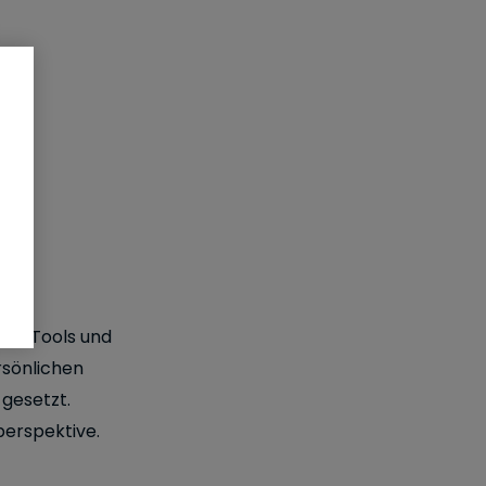
und Tools und
rsönlichen
 gesetzt.
sperspektive.