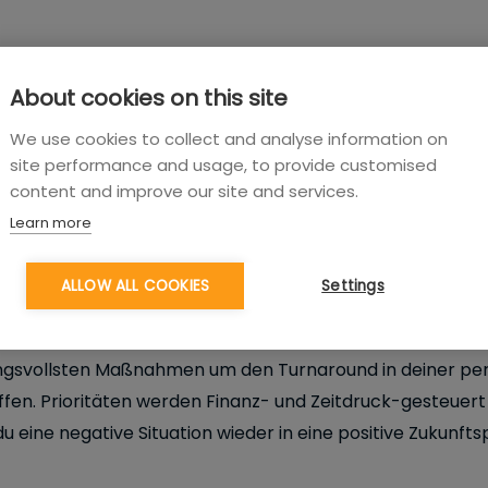
About cookies on this site
We use cookies to collect and analyse information on
site performance and usage, to provide customised
content and improve our site and services.
Learn more
ALLOW ALL COOKIES
Settings
hreibung
ie Ursachen der Krise durch bewährte Analyse-Methoden 
kungsvollsten Maßnahmen um den Turnaround in deiner pe
affen. Prioritäten werden Finanz- und Zeitdruck-gesteuert
u eine negative Situation wieder in eine positive Zukunft