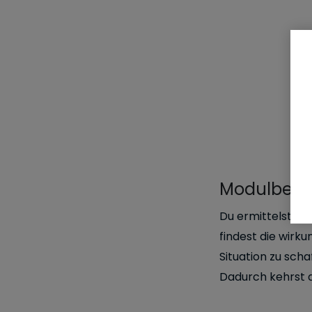
Modulbesc
Du ermittelst d
findest die wir
Situation zu sch
Dadurch kehrst d