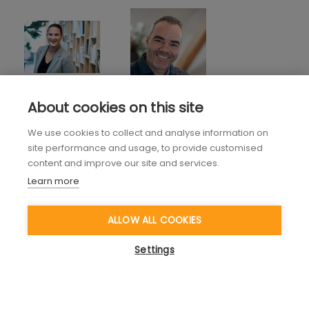
About cookies on this site
We use cookies to collect and analyse information on
site performance and usage, to provide customised
content and improve our site and services.
Learn more
ALLOW ALL COOKIES
Interessiert, Kompetenzen
Settings
wirkungsvoll aufzubauen? Lassen Sie
uns darüber sprechen!