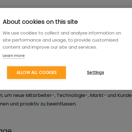
About cookies on this site
We use cookies to collect and analyse information on
site performance and usage, to provide customised
content and improve our site and services.
Learn more
ALLOW ALL COOKIES
Settings
hreibung
ilen und digitalen Methoden können Sie Führung als eine 
, um neue Mitarbeiter-, Technologie-, Markt- und Kund
men und proaktiv zu beeinflussen.
rage