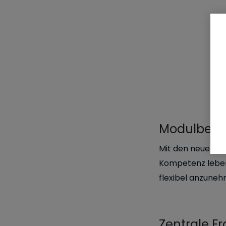
Modulbesc
Mit den neuen ag
Kompetenz leben
flexibel anzuneh
Zentrale F