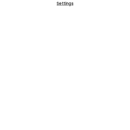
Settings
Interessiert, Kompetenzen
wirkungsvoll aufzubauen? Lassen Sie
uns darüber sprechen!
Gratis Erstgespräch anfordern