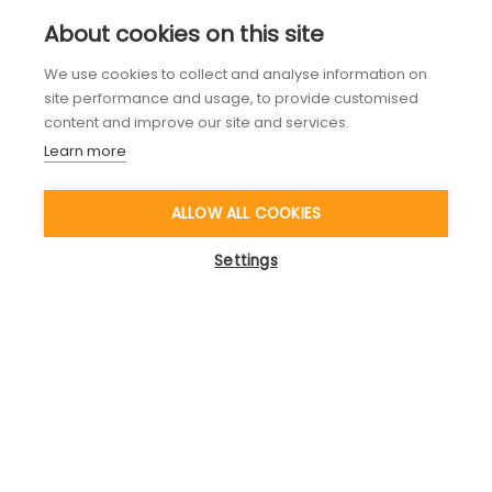
About cookies on this site
We use cookies to collect and analyse information on
site performance and usage, to provide customised
content and improve our site and services.
Learn more
ALLOW ALL COOKIES
Settings
Schweiz
Prof. Dr. Dietmar Treichel
dietmar.treichel@spiralsquare.com
+41 79 126 65 34