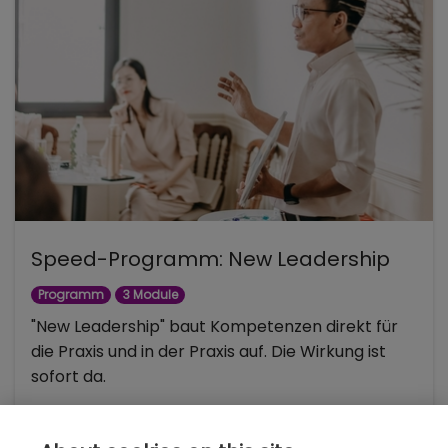
Speed-Programm: New Leadership
Programm
3 Module
"New Leadership" baut Kompetenzen direkt für
die Praxis und in der Praxis auf. Die Wirkung ist
sofort da.