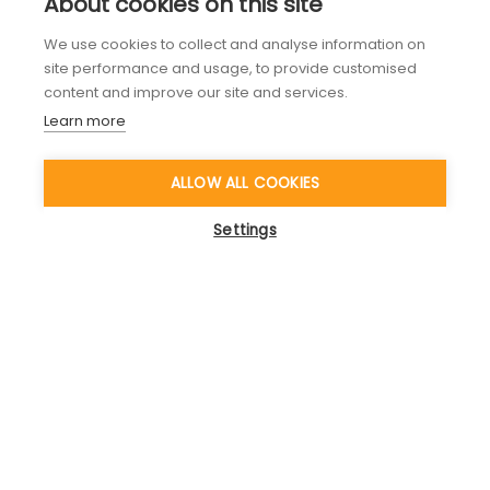
About cookies on this site
We use cookies to collect and analyse information on
site performance and usage, to provide customised
content and improve our site and services.
Learn more
ALLOW ALL COOKIES
Settings
Persönliches Programm – Flügel für
Ihre Karriere
Programm
5 Module
100% individuell
Entwickeln Sie sich in genau in den Themen
weiter, die Ihnen zu konkreten Erfolgen
verhelfen. Kombinieren Sie unsere Kompetenz-